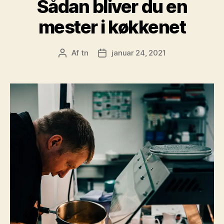
Sådan bliver du en
mester i køkkenet
Af
tn
januar 24, 2021
Indlægsforfatter
Indlægsdato