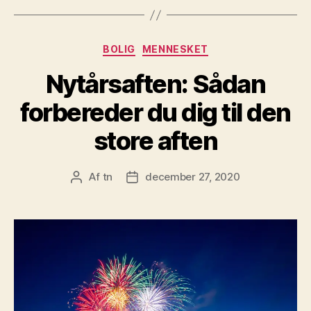
Kategorier
BOLIG
MENNESKET
Nytårsaften: Sådan
forbereder du dig til den
store aften
Af
tn
december 27, 2020
Indlægsforfatter
Indlægsdato