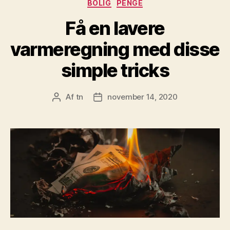
Kategorier
BOLIG
PENGE
Få en lavere
varmeregning med disse
simple tricks
Af
tn
november 14, 2020
Indlægsforfatter
Indlægsdato