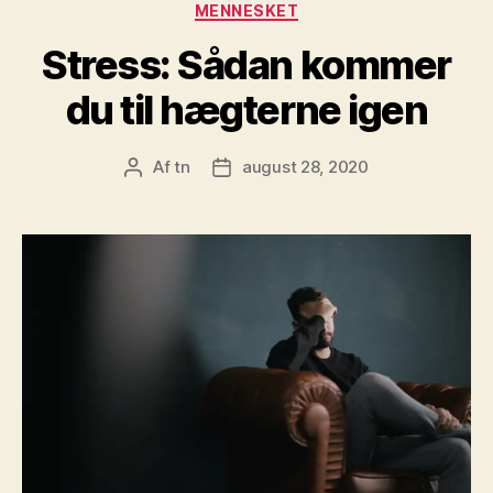
Kategorier
MENNESKET
Stress: Sådan kommer
du til hægterne igen
Af
tn
august 28, 2020
Indlægsforfatter
Indlægsdato