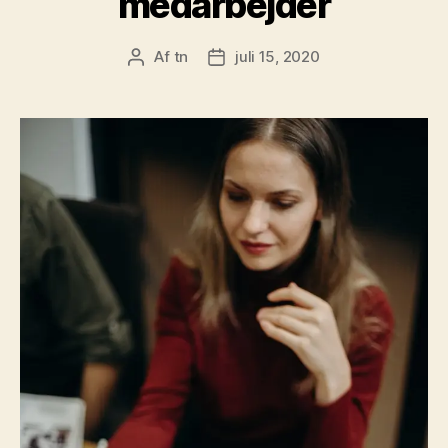
medarbejder
Af
tn
juli 15, 2020
Indlægsforfatter
Indlægsdato