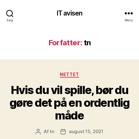
IT avisen
Søg
Menu
Forfatter:
tn
Kategorier
NETTET
Hvis du vil spille, bør du
gøre det på en ordentlig
måde
Af
tn
august 15, 2021
Indlægsforfatter
Indlægsdato