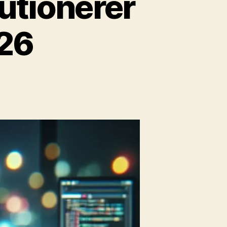
lutionerer
026