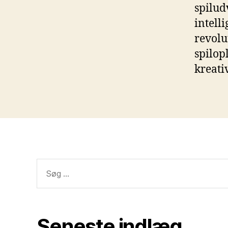
spilud
intell
revolu
spilop
kreativ
Søg
efter:
Seneste indlæg