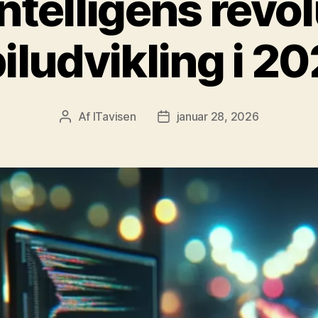
ntelligens revo
iludvikling i 2
Af
ITavisen
januar 28, 2026
Indlægsforfatter
Indlægsdato