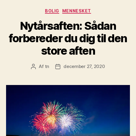
Kategorier
BOLIG
MENNESKET
Nytårsaften: Sådan
forbereder du dig til den
store aften
Af
tn
december 27, 2020
Indlægsforfatter
Indlægsdato