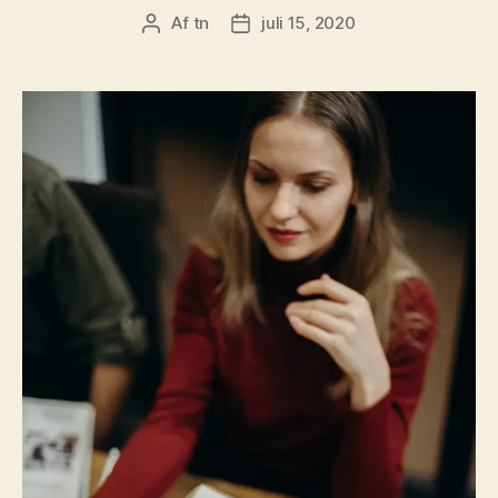
Af
tn
juli 15, 2020
Indlægsforfatter
Indlægsdato