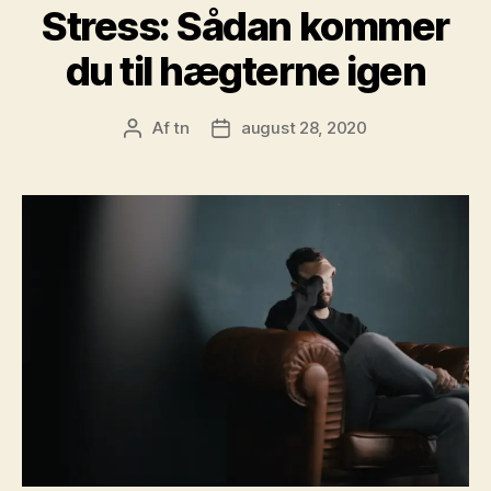
Stress: Sådan kommer
du til hægterne igen
Af
tn
august 28, 2020
Indlægsforfatter
Indlægsdato