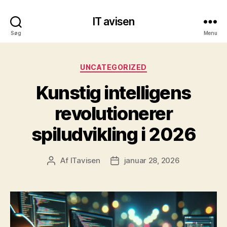
IT avisen
Søg
Menu
Kategorier
UNCATEGORIZED
Kunstig intelligens
revolutionerer
spiludvikling i 2026
Af
ITavisen
januar 28, 2026
Indlægsforfatter
Indlægsdato