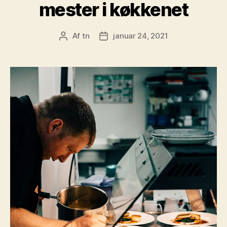
mester i køkkenet
Af
tn
januar 24, 2021
Indlægsforfatter
Indlægsdato