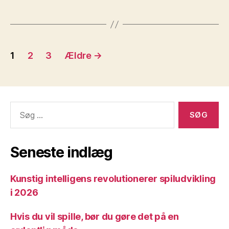
Indlægsinddeling
1
2
3
Ældre
→
Søg
efter:
Seneste indlæg
Kunstig intelligens revolutionerer spiludvikling
i 2026
Hvis du vil spille, bør du gøre det på en